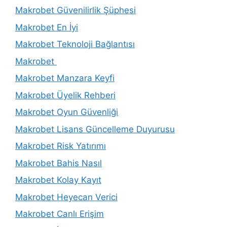
Makrobet Güvenilirlik Şüphesi
Makrobet En İyi
Makrobet Teknoloji Bağlantısı
Makrobet
Makrobet Manzara Keyfi
Makrobet Üyelik Rehberi
Makrobet Oyun Güvenliği
Makrobet Lisans Güncelleme Duyurusu
Makrobet Risk Yatırımı
Makrobet Bahis Nasıl
Makrobet Kolay Kayıt
Makrobet Heyecan Verici
Makrobet Canlı Erişim