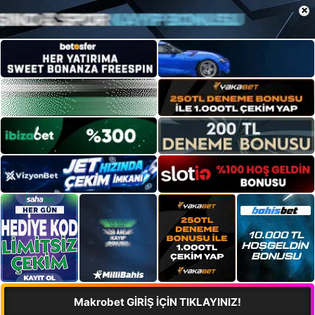
×
Makrobet GİRİŞ İÇİN TIKLAYINIZ!