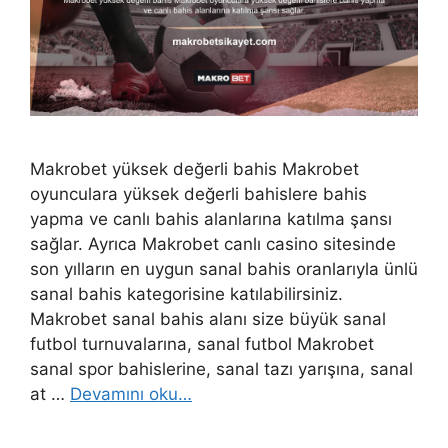
Makrobet yüksek değerli bahis Makrobet
oyunculara yüksek değerli bahislere bahis
yapma ve canlı bahis alanlarına katılma şansı
sağlar. Ayrıca Makrobet canlı casino sitesinde
son yılların en uygun sanal bahis oranlarıyla ünlü
sanal bahis kategorisine katılabilirsiniz.
Makrobet sanal bahis alanı size büyük sanal
futbol turnuvalarına, sanal futbol Makrobet
sanal spor bahislerine, sanal tazı yarışına, sanal
at …
Devamını oku…