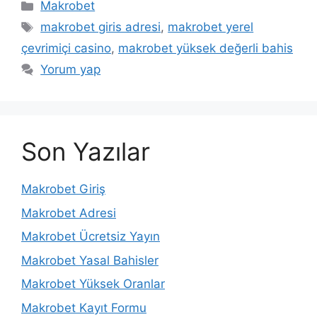
Kategoriler
Makrobet
Etiketler
makrobet giris adresi
,
makrobet yerel
çevrimiçi casino
,
makrobet yüksek değerli bahis
Yorum yap
Son Yazılar
Makrobet Giriş
Makrobet Adresi
Makrobet Ücretsiz Yayın
Makrobet Yasal Bahisler
Makrobet Yüksek Oranlar
Makrobet Kayıt Formu