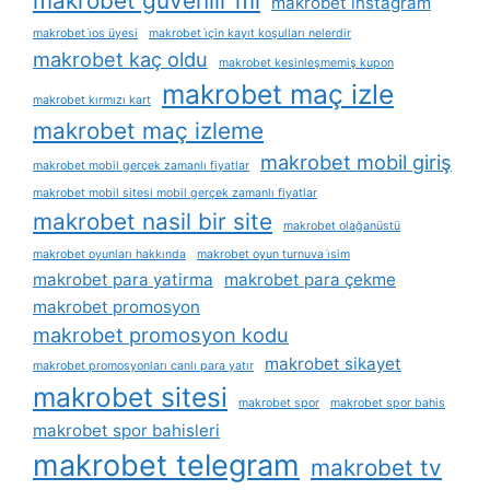
makrobet güvenlir mi
makrobet instagram
makrobet i̇os üyesi
makrobet i̇çin kayıt koşulları nelerdir
makrobet kaç oldu
makrobet kesinleşmemiş kupon
makrobet maç izle
makrobet kırmızı kart
makrobet maç izleme
makrobet mobil giriş
makrobet mobil gerçek zamanlı fiyatlar
makrobet mobil sitesi mobil gerçek zamanlı fiyatlar
makrobet nasil bir site
makrobet olağanüstü
makrobet oyunları hakkında
makrobet oyun turnuva i̇sim
makrobet para yatirma
makrobet para çekme
makrobet promosyon
makrobet promosyon kodu
makrobet sikayet
makrobet promosyonları canlı para yatır
makrobet sitesi
makrobet spor
makrobet spor bahis
makrobet spor bahisleri
makrobet telegram
makrobet tv