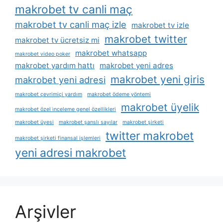
makrobet tv canli maç
makrobet tv canli maç izle
makrobet tv izle
makrobet twitter
makrobet tv ücretsiz mi
makrobet whatsapp
makrobet video poker
makrobet yardım hattı
makrobet yeni adres
makrobet yeni giris
makrobet yeni adresi
makrobet çevrimiçi yardım
makrobet ödeme yöntemi
makrobet üyelik
makrobet özel i̇nceleme genel özellikleri
makrobet üyesi
makrobet şanslı sayılar
makrobet şirketi
twitter makrobet
makrobet şirketi finansal işlemleri
yeni adresi makrobet
Arşivler