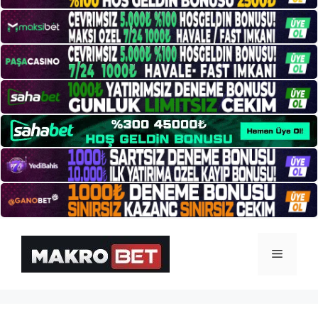
İçeriğe
atla
Menü