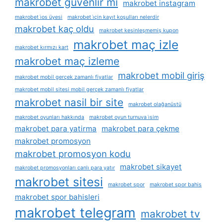
makrobet güvenlir mi
makrobet instagram
makrobet i̇os üyesi
makrobet i̇çin kayıt koşulları nelerdir
makrobet kaç oldu
makrobet kesinleşmemiş kupon
makrobet maç izle
makrobet kırmızı kart
makrobet maç izleme
makrobet mobil giriş
makrobet mobil gerçek zamanlı fiyatlar
makrobet mobil sitesi mobil gerçek zamanlı fiyatlar
makrobet nasil bir site
makrobet olağanüstü
makrobet oyunları hakkında
makrobet oyun turnuva i̇sim
makrobet para yatirma
makrobet para çekme
makrobet promosyon
makrobet promosyon kodu
makrobet sikayet
makrobet promosyonları canlı para yatır
makrobet sitesi
makrobet spor
makrobet spor bahis
makrobet spor bahisleri
makrobet telegram
makrobet tv