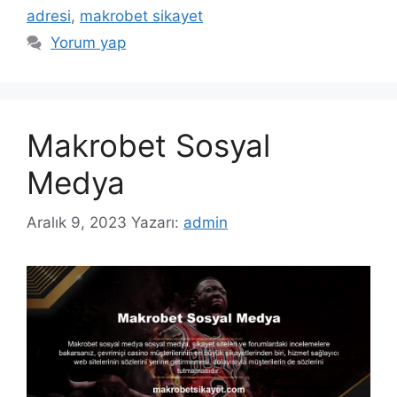
adresi
,
makrobet sikayet
Yorum yap
Makrobet Sosyal
Medya
Aralık 9, 2023
Yazarı:
admin