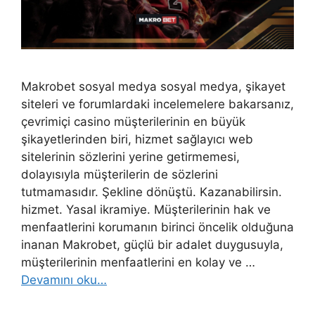
Makrobet sosyal medya sosyal medya, şikayet
siteleri ve forumlardaki incelemelere bakarsanız,
çevrimiçi casino müşterilerinin en büyük
şikayetlerinden biri, hizmet sağlayıcı web
sitelerinin sözlerini yerine getirmemesi,
dolayısıyla müşterilerin de sözlerini
tutmamasıdır. Şekline dönüştü. Kazanabilirsin.
hizmet. Yasal ikramiye. Müşterilerinin hak ve
menfaatlerini korumanın birinci öncelik olduğuna
inanan Makrobet, güçlü bir adalet duygusuyla,
müşterilerinin menfaatlerini en kolay ve …
Devamını oku…