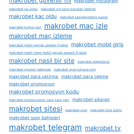
makrobet güvenlir mi
makrobet instagram
makrobet i̇os üyesi
makrobet i̇çin kayıt koşulları nelerdir
makrobet kaç oldu
makrobet kesinleşmemiş kupon
makrobet maç izle
makrobet kırmızı kart
makrobet maç izleme
makrobet mobil giriş
makrobet mobil gerçek zamanlı fiyatlar
makrobet mobil sitesi mobil gerçek zamanlı fiyatlar
makrobet nasil bir site
makrobet olağanüstü
makrobet oyunları hakkında
makrobet oyun turnuva i̇sim
makrobet para yatirma
makrobet para çekme
makrobet promosyon
makrobet promosyon kodu
makrobet sikayet
makrobet promosyonları canlı para yatır
makrobet sitesi
makrobet spor
makrobet spor bahis
makrobet spor bahisleri
makrobet telegram
makrobet tv