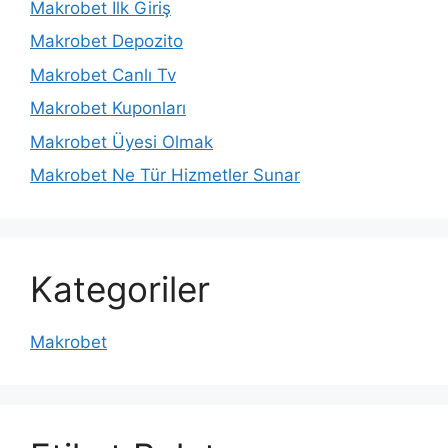
Makrobet İlk Giriş
Makrobet Depozito
Makrobet Canlı Tv
Makrobet Kuponları
Makrobet Üyesi Olmak
Makrobet Ne Tür Hizmetler Sunar
Kategoriler
Makrobet