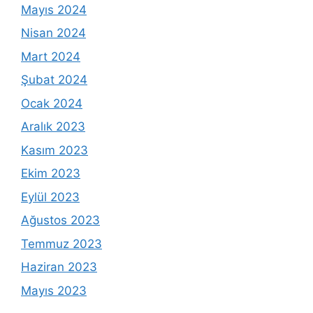
Mayıs 2024
Nisan 2024
Mart 2024
Şubat 2024
Ocak 2024
Aralık 2023
Kasım 2023
Ekim 2023
Eylül 2023
Ağustos 2023
Temmuz 2023
Haziran 2023
Mayıs 2023