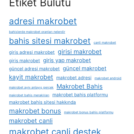
Etiket Bulutu
adresi makrobet
bahislerde makrobet oranları nelerdir
bahis sitesi makrobet
canli makrobet
girisi makrobet
giris adresi makrobet
giris yap makrobet
giris makrobet
güncel makrobet
güncel adresi makrobet
kayit makrobet
makrobet adresi
makrobet android
Makrobet Bahis
makrobet aynı anlayış gerçek
makrobet bahis platformu
makrobet bahis meraklıları
makrobet bahis sitesi hakkında
makrobet bonus
makrobet bonus bahis platformu
makrobet canli
makrobet canli destek