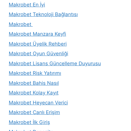
Makrobet En İyi
Makrobet Teknoloji Bağlantısı
Makrobet
Makrobet Manzara Keyfi
Makrobet Üyelik Rehberi
Makrobet Oyun Güvenliği
Makrobet Lisans Güncelleme Duyurusu
Makrobet Risk Yatırımı
Makrobet Bahis Nasıl
Makrobet Kolay Kayıt
Makrobet Heyecan Verici
Makrobet Canlı Erişim
Makrobet İlk Giriş