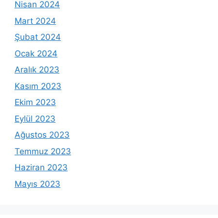
Nisan 2024
Mart 2024
Şubat 2024
Ocak 2024
Aralık 2023
Kasım 2023
Ekim 2023
Eylül 2023
Ağustos 2023
Temmuz 2023
Haziran 2023
Mayıs 2023