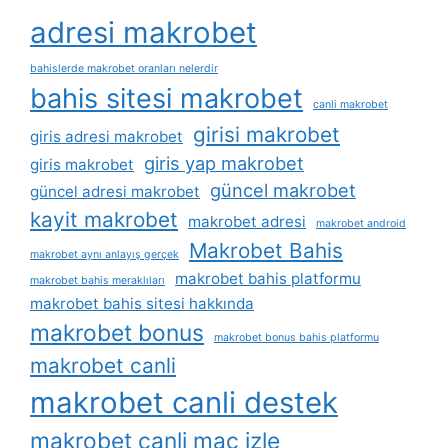
adresi makrobet
bahislerde makrobet oranları nelerdir
bahis sitesi makrobet
canli makrobet
girisi makrobet
giris adresi makrobet
giris yap makrobet
giris makrobet
güncel makrobet
güncel adresi makrobet
kayit makrobet
makrobet adresi
makrobet android
Makrobet Bahis
makrobet aynı anlayış gerçek
makrobet bahis platformu
makrobet bahis meraklıları
makrobet bahis sitesi hakkında
makrobet bonus
makrobet bonus bahis platformu
makrobet canli
makrobet canli destek
makrobet canli maç izle