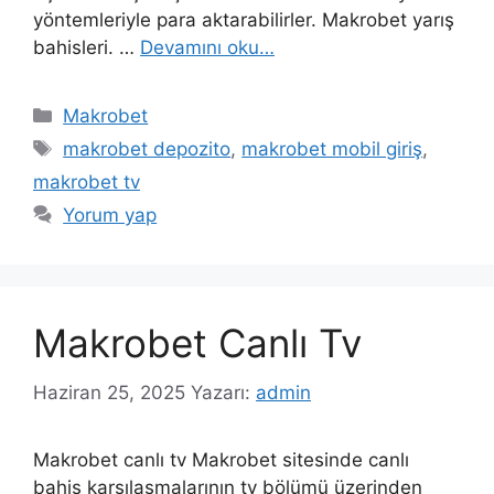
yöntemleriyle para aktarabilirler. Makrobet yarış
bahisleri. …
Devamını oku…
Kategoriler
Makrobet
Etiketler
makrobet depozito
,
makrobet mobil giriş
,
makrobet tv
Yorum yap
Makrobet Canlı Tv
Haziran 25, 2025
Yazarı:
admin
Makrobet canlı tv Makrobet sitesinde canlı
bahis karşılaşmalarının tv bölümü üzerinden