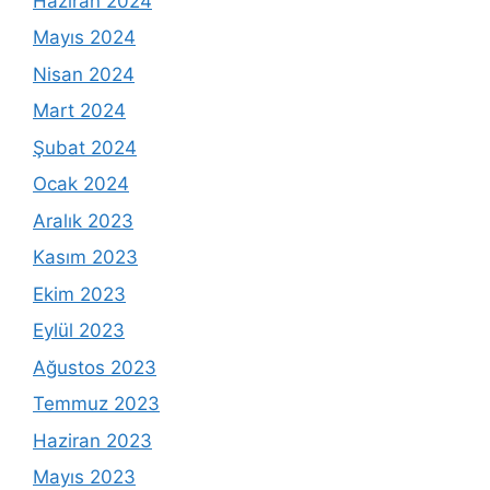
Haziran 2024
Mayıs 2024
Nisan 2024
Mart 2024
Şubat 2024
Ocak 2024
Aralık 2023
Kasım 2023
Ekim 2023
Eylül 2023
Ağustos 2023
Temmuz 2023
Haziran 2023
Mayıs 2023