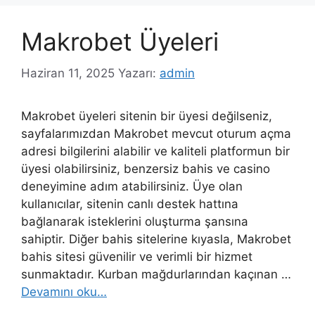
Makrobet Üyeleri
Haziran 11, 2025
Yazarı:
admin
Makrobet üyeleri sitenin bir üyesi değilseniz,
sayfalarımızdan Makrobet mevcut oturum açma
adresi bilgilerini alabilir ve kaliteli platformun bir
üyesi olabilirsiniz, benzersiz bahis ve casino
deneyimine adım atabilirsiniz. Üye olan
kullanıcılar, sitenin canlı destek hattına
bağlanarak isteklerini oluşturma şansına
sahiptir. Diğer bahis sitelerine kıyasla, Makrobet
bahis sitesi güvenilir ve verimli bir hizmet
sunmaktadır. Kurban mağdurlarından kaçınan …
Devamını oku…