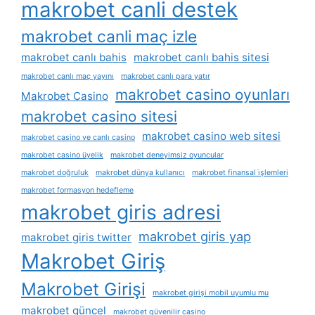
makrobet canli destek
makrobet canli maç izle
makrobet canlı bahis
makrobet canlı bahis sitesi
makrobet canlı maç yayını
makrobet canlı para yatır
makrobet casino oyunları
Makrobet Casino
makrobet casino sitesi
makrobet casino web sitesi
makrobet casino ve canlı casino
makrobet casino üyelik
makrobet deneyimsiz oyuncular
makrobet doğruluk
makrobet dünya kullanıcı
makrobet finansal i̇şlemleri
makrobet formasyon hedefleme
makrobet giris adresi
makrobet giris yap
makrobet giris twitter
Makrobet Giriş
Makrobet Girişi
makrobet girişi mobil uyumlu mu
makrobet güncel
makrobet güvenilir casino