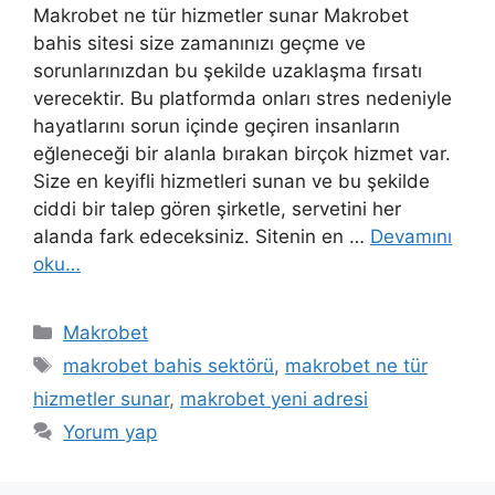
Makrobet ne tür hizmetler sunar Makrobet
bahis sitesi size zamanınızı geçme ve
sorunlarınızdan bu şekilde uzaklaşma fırsatı
verecektir. Bu platformda onları stres nedeniyle
hayatlarını sorun içinde geçiren insanların
eğleneceği bir alanla bırakan birçok hizmet var.
Size en keyifli hizmetleri sunan ve bu şekilde
ciddi bir talep gören şirketle, servetini her
alanda fark edeceksiniz. Sitenin en …
Devamını
oku…
Kategoriler
Makrobet
Etiketler
makrobet bahis sektörü
,
makrobet ne tür
hizmetler sunar
,
makrobet yeni adresi
Yorum yap