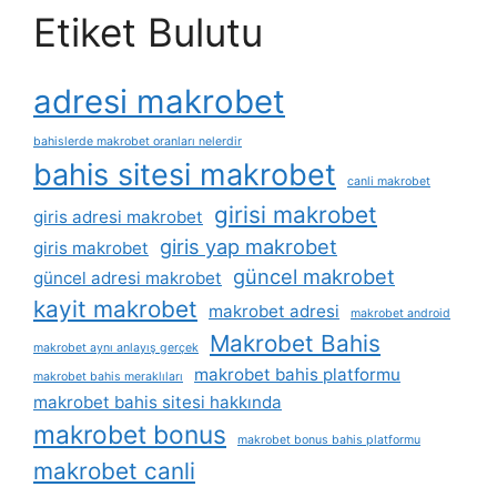
Etiket Bulutu
adresi makrobet
bahislerde makrobet oranları nelerdir
bahis sitesi makrobet
canli makrobet
girisi makrobet
giris adresi makrobet
giris yap makrobet
giris makrobet
güncel makrobet
güncel adresi makrobet
kayit makrobet
makrobet adresi
makrobet android
Makrobet Bahis
makrobet aynı anlayış gerçek
makrobet bahis platformu
makrobet bahis meraklıları
makrobet bahis sitesi hakkında
makrobet bonus
makrobet bonus bahis platformu
makrobet canli