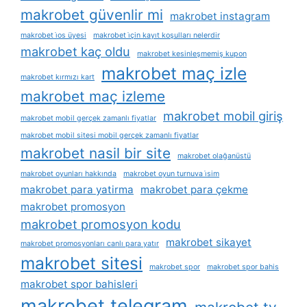
makrobet güvenlir mi
makrobet instagram
makrobet i̇os üyesi
makrobet i̇çin kayıt koşulları nelerdir
makrobet kaç oldu
makrobet kesinleşmemiş kupon
makrobet maç izle
makrobet kırmızı kart
makrobet maç izleme
makrobet mobil giriş
makrobet mobil gerçek zamanlı fiyatlar
makrobet mobil sitesi mobil gerçek zamanlı fiyatlar
makrobet nasil bir site
makrobet olağanüstü
makrobet oyunları hakkında
makrobet oyun turnuva i̇sim
makrobet para yatirma
makrobet para çekme
makrobet promosyon
makrobet promosyon kodu
makrobet sikayet
makrobet promosyonları canlı para yatır
makrobet sitesi
makrobet spor
makrobet spor bahis
makrobet spor bahisleri
makrobet telegram