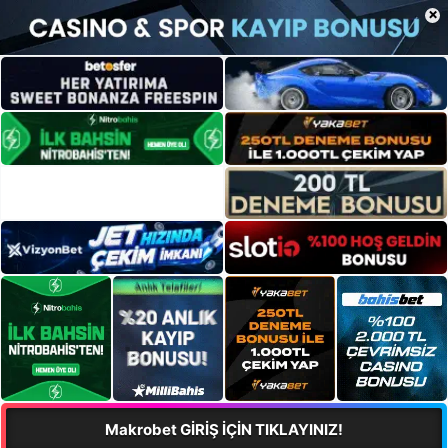
×
Makrobet GİRİŞ İÇİN TIKLAYINIZ!