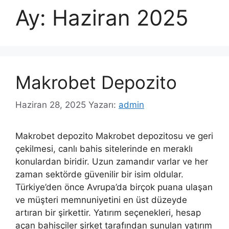
Ay:
Haziran 2025
Makrobet Depozito
Haziran 28, 2025
Yazarı:
admin
Makrobet depozito Makrobet depozitosu ve geri
çekilmesi, canlı bahis sitelerinde en meraklı
konulardan biridir. Uzun zamandır varlar ve her
zaman sektörde güvenilir bir isim oldular.
Türkiye’den önce Avrupa’da birçok puana ulaşan
ve müşteri memnuniyetini en üst düzeyde
artıran bir şirkettir. Yatırım seçenekleri, hesap
açan bahisçiler şirket tarafından sunulan yatırım