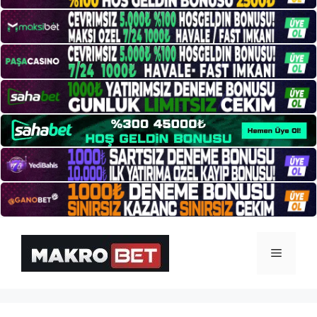
İçeriğe
atla
Menü