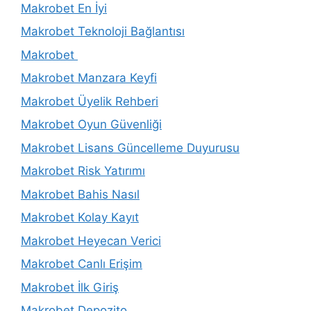
Makrobet En İyi
Makrobet Teknoloji Bağlantısı
Makrobet
Makrobet Manzara Keyfi
Makrobet Üyelik Rehberi
Makrobet Oyun Güvenliği
Makrobet Lisans Güncelleme Duyurusu
Makrobet Risk Yatırımı
Makrobet Bahis Nasıl
Makrobet Kolay Kayıt
Makrobet Heyecan Verici
Makrobet Canlı Erişim
Makrobet İlk Giriş
Makrobet Depozito