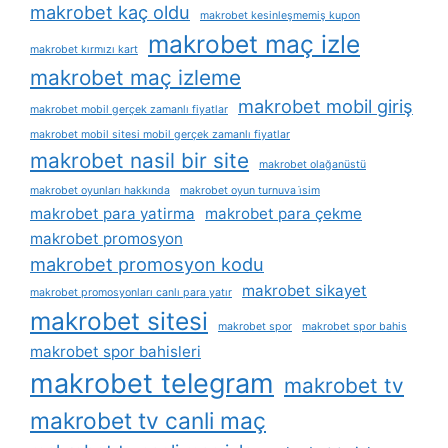
makrobet kaç oldu
makrobet kesinleşmemiş kupon
makrobet maç izle
makrobet kırmızı kart
makrobet maç izleme
makrobet mobil giriş
makrobet mobil gerçek zamanlı fiyatlar
makrobet mobil sitesi mobil gerçek zamanlı fiyatlar
makrobet nasil bir site
makrobet olağanüstü
makrobet oyunları hakkında
makrobet oyun turnuva i̇sim
makrobet para yatirma
makrobet para çekme
makrobet promosyon
makrobet promosyon kodu
makrobet sikayet
makrobet promosyonları canlı para yatır
makrobet sitesi
makrobet spor
makrobet spor bahis
makrobet spor bahisleri
makrobet telegram
makrobet tv
makrobet tv canli maç