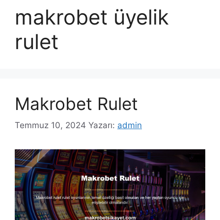
makrobet üyelik
rulet
Makrobet Rulet
Temmuz 10, 2024
Yazarı:
admin