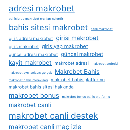
adresi makrobet
bahislerde makrobet oranları nelerdir
bahis sitesi makrobet
canli makrobet
girisi makrobet
giris adresi makrobet
giris yap makrobet
giris makrobet
güncel makrobet
güncel adresi makrobet
kayit makrobet
makrobet adresi
makrobet android
Makrobet Bahis
makrobet aynı anlayış gerçek
makrobet bahis platformu
makrobet bahis meraklıları
makrobet bahis sitesi hakkında
makrobet bonus
makrobet bonus bahis platformu
makrobet canli
makrobet canli destek
makrobet canli maç izle