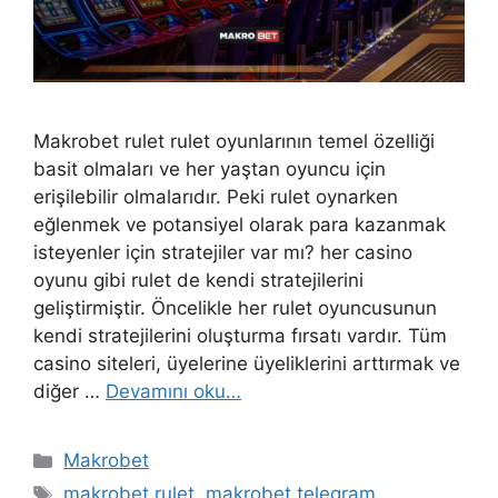
Makrobet rulet rulet oyunlarının temel özelliği
basit olmaları ve her yaştan oyuncu için
erişilebilir olmalarıdır. Peki rulet oynarken
eğlenmek ve potansiyel olarak para kazanmak
isteyenler için stratejiler var mı? her casino
oyunu gibi rulet de kendi stratejilerini
geliştirmiştir. Öncelikle her rulet oyuncusunun
kendi stratejilerini oluşturma fırsatı vardır. Tüm
casino siteleri, üyelerine üyeliklerini arttırmak ve
diğer …
Devamını oku…
Kategoriler
Makrobet
Etiketler
makrobet rulet
,
makrobet telegram
,