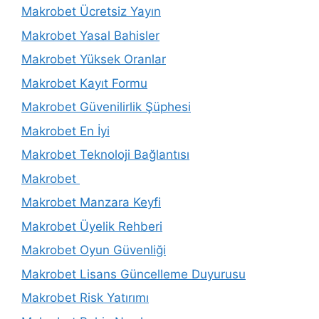
Makrobet Ücretsiz Yayın
Makrobet Yasal Bahisler
Makrobet Yüksek Oranlar
Makrobet Kayıt Formu
Makrobet Güvenilirlik Şüphesi
Makrobet En İyi
Makrobet Teknoloji Bağlantısı
Makrobet
Makrobet Manzara Keyfi
Makrobet Üyelik Rehberi
Makrobet Oyun Güvenliği
Makrobet Lisans Güncelleme Duyurusu
Makrobet Risk Yatırımı