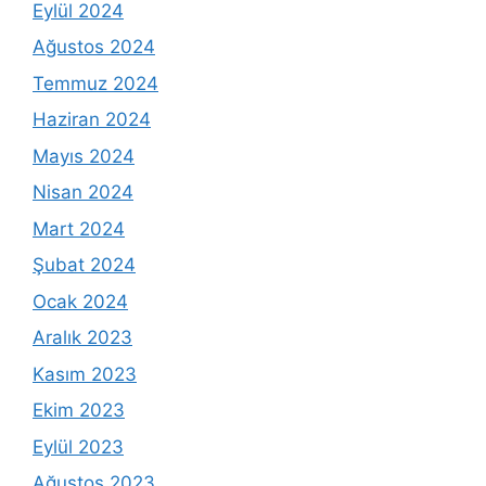
Eylül 2024
Ağustos 2024
Temmuz 2024
Haziran 2024
Mayıs 2024
Nisan 2024
Mart 2024
Şubat 2024
Ocak 2024
Aralık 2023
Kasım 2023
Ekim 2023
Eylül 2023
Ağustos 2023