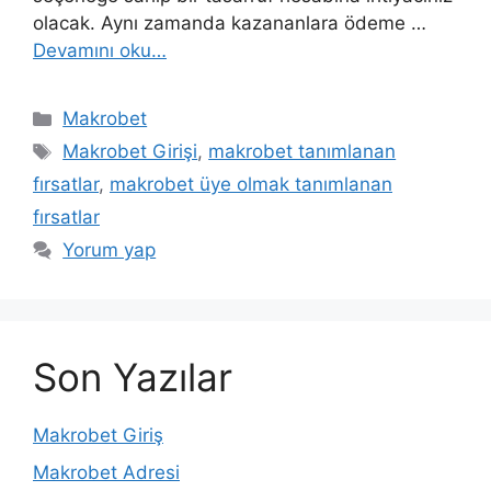
olacak. Aynı zamanda kazananlara ödeme …
Devamını oku…
Kategoriler
Makrobet
Etiketler
Makrobet Girişi
,
makrobet tanımlanan
fırsatlar
,
makrobet üye olmak tanımlanan
fırsatlar
Yorum yap
Son Yazılar
Makrobet Giriş
Makrobet Adresi