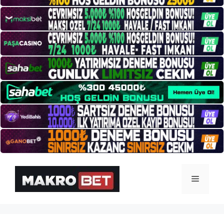
İçeriğe
atla
Menü