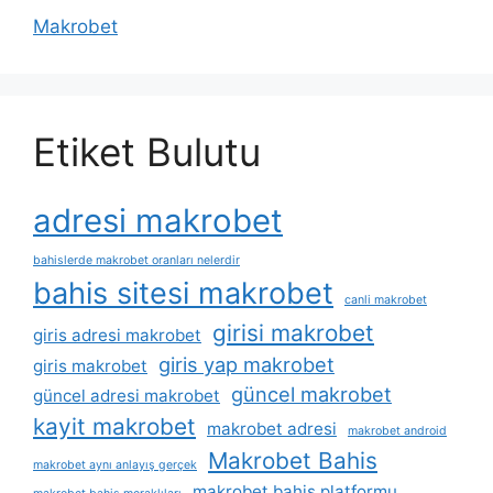
Makrobet
Etiket Bulutu
adresi makrobet
bahislerde makrobet oranları nelerdir
bahis sitesi makrobet
canli makrobet
girisi makrobet
giris adresi makrobet
giris yap makrobet
giris makrobet
güncel makrobet
güncel adresi makrobet
kayit makrobet
makrobet adresi
makrobet android
Makrobet Bahis
makrobet aynı anlayış gerçek
makrobet bahis platformu