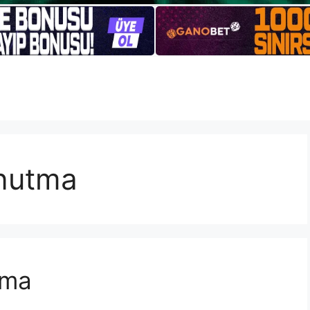
unutma
tma