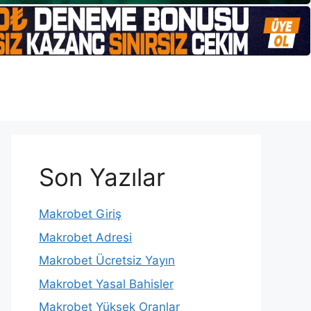
Son Yazılar
Makrobet Giriş
Makrobet Adresi
Makrobet Ücretsiz Yayın
Makrobet Yasal Bahisler
Makrobet Yüksek Oranlar