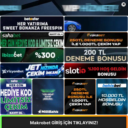
×
Makrobet GİRİŞ İÇİN TIKLAYINIZ!