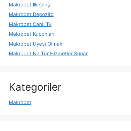
Makrobet İlk Giriş
Makrobet Depozito
Makrobet Canlı Tv
Makrobet Kuponları
Makrobet Üyesi Olmak
Makrobet Ne Tür Hizmetler Sunar
Kategoriler
Makrobet