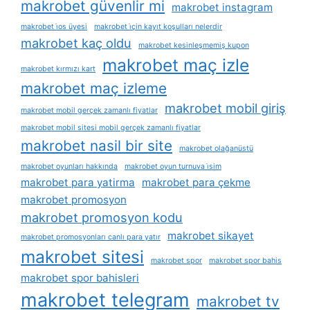
makrobet güvenlir mi
makrobet instagram
makrobet i̇os üyesi
makrobet i̇çin kayıt koşulları nelerdir
makrobet kaç oldu
makrobet kesinleşmemiş kupon
makrobet maç izle
makrobet kırmızı kart
makrobet maç izleme
makrobet mobil giriş
makrobet mobil gerçek zamanlı fiyatlar
makrobet mobil sitesi mobil gerçek zamanlı fiyatlar
makrobet nasil bir site
makrobet olağanüstü
makrobet oyunları hakkında
makrobet oyun turnuva i̇sim
makrobet para yatirma
makrobet para çekme
makrobet promosyon
makrobet promosyon kodu
makrobet sikayet
makrobet promosyonları canlı para yatır
makrobet sitesi
makrobet spor
makrobet spor bahis
makrobet spor bahisleri
makrobet telegram
makrobet tv