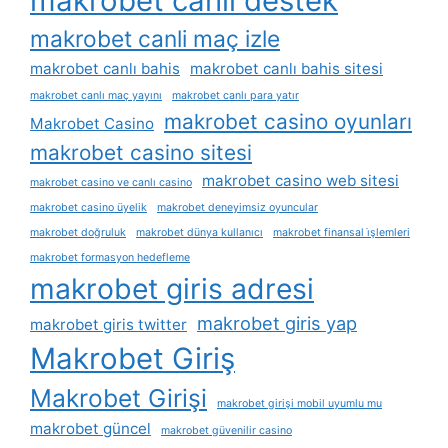
makrobet canli destek
makrobet canli maç izle
makrobet canlı bahis
makrobet canlı bahis sitesi
makrobet canlı maç yayını
makrobet canlı para yatır
makrobet casino oyunları
Makrobet Casino
makrobet casino sitesi
makrobet casino web sitesi
makrobet casino ve canlı casino
makrobet casino üyelik
makrobet deneyimsiz oyuncular
makrobet doğruluk
makrobet dünya kullanıcı
makrobet finansal i̇şlemleri
makrobet formasyon hedefleme
makrobet giris adresi
makrobet giris yap
makrobet giris twitter
Makrobet Giriş
Makrobet Girişi
makrobet girişi mobil uyumlu mu
makrobet güncel
makrobet güvenilir casino