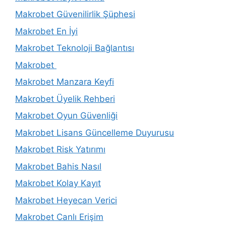
Makrobet Güvenilirlik Şüphesi
Makrobet En İyi
Makrobet Teknoloji Bağlantısı
Makrobet
Makrobet Manzara Keyfi
Makrobet Üyelik Rehberi
Makrobet Oyun Güvenliği
Makrobet Lisans Güncelleme Duyurusu
Makrobet Risk Yatırımı
Makrobet Bahis Nasıl
Makrobet Kolay Kayıt
Makrobet Heyecan Verici
Makrobet Canlı Erişim