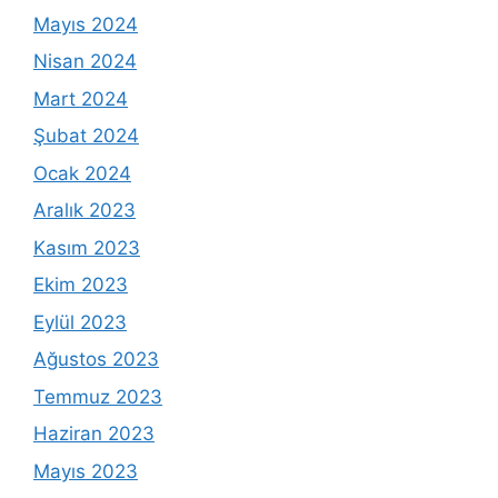
Mayıs 2024
Nisan 2024
Mart 2024
Şubat 2024
Ocak 2024
Aralık 2023
Kasım 2023
Ekim 2023
Eylül 2023
Ağustos 2023
Temmuz 2023
Haziran 2023
Mayıs 2023