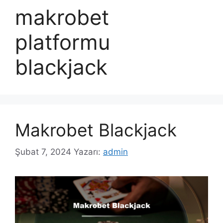
makrobet
platformu
blackjack
Makrobet Blackjack
Şubat 7, 2024
Yazarı:
admin