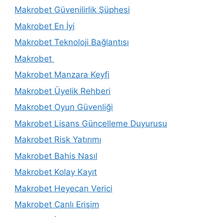
Makrobet Güvenilirlik Şüphesi
Makrobet En İyi
Makrobet Teknoloji Bağlantısı
Makrobet
Makrobet Manzara Keyfi
Makrobet Üyelik Rehberi
Makrobet Oyun Güvenliği
Makrobet Lisans Güncelleme Duyurusu
Makrobet Risk Yatırımı
Makrobet Bahis Nasıl
Makrobet Kolay Kayıt
Makrobet Heyecan Verici
Makrobet Canlı Erişim