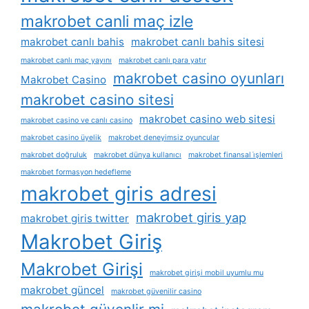
makrobet canli maç izle
makrobet canlı bahis
makrobet canlı bahis sitesi
makrobet canlı maç yayını
makrobet canlı para yatır
makrobet casino oyunları
Makrobet Casino
makrobet casino sitesi
makrobet casino web sitesi
makrobet casino ve canlı casino
makrobet casino üyelik
makrobet deneyimsiz oyuncular
makrobet doğruluk
makrobet dünya kullanıcı
makrobet finansal i̇şlemleri
makrobet formasyon hedefleme
makrobet giris adresi
makrobet giris yap
makrobet giris twitter
Makrobet Giriş
Makrobet Girişi
makrobet girişi mobil uyumlu mu
makrobet güncel
makrobet güvenilir casino