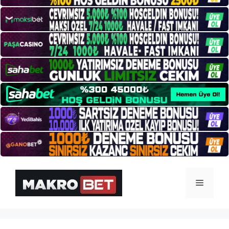
İçeriğe
atla
Menü