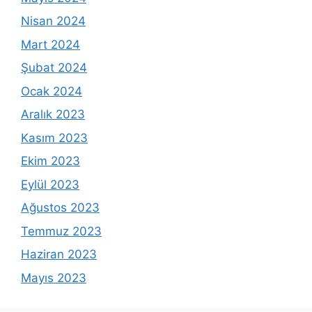
Nisan 2024
Mart 2024
Şubat 2024
Ocak 2024
Aralık 2023
Kasım 2023
Ekim 2023
Eylül 2023
Ağustos 2023
Temmuz 2023
Haziran 2023
Mayıs 2023