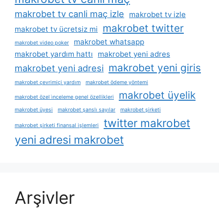
makrobet tv canli maç izle
makrobet tv izle
makrobet twitter
makrobet tv ücretsiz mi
makrobet whatsapp
makrobet video poker
makrobet yardım hattı
makrobet yeni adres
makrobet yeni giris
makrobet yeni adresi
makrobet çevrimiçi yardım
makrobet ödeme yöntemi
makrobet üyelik
makrobet özel i̇nceleme genel özellikleri
makrobet üyesi
makrobet şanslı sayılar
makrobet şirketi
twitter makrobet
makrobet şirketi finansal işlemleri
yeni adresi makrobet
Arşivler