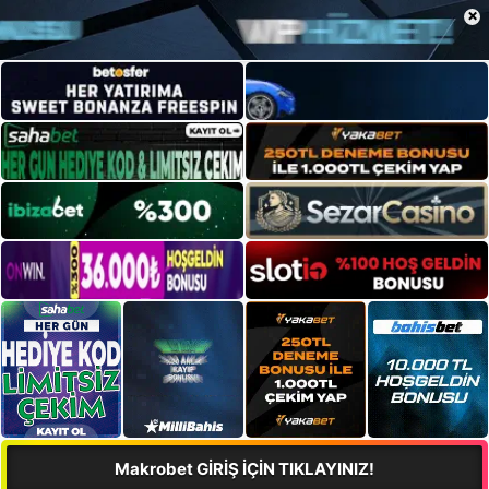
×
Makrobet GİRİŞ İÇİN TIKLAYINIZ!