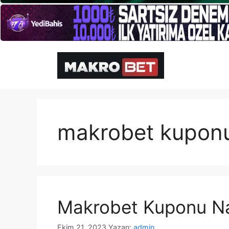
İçeriğe
atla
makrobet kuponu 
Makrobet Kuponu Nas
Ekim 21, 2023
Yazarı:
admin