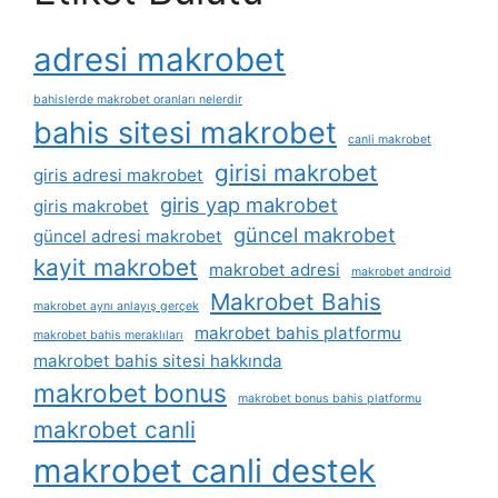
adresi makrobet
bahislerde makrobet oranları nelerdir
bahis sitesi makrobet
canli makrobet
girisi makrobet
giris adresi makrobet
giris yap makrobet
giris makrobet
güncel makrobet
güncel adresi makrobet
kayit makrobet
makrobet adresi
makrobet android
Makrobet Bahis
makrobet aynı anlayış gerçek
makrobet bahis platformu
makrobet bahis meraklıları
makrobet bahis sitesi hakkında
makrobet bonus
makrobet bonus bahis platformu
makrobet canli
makrobet canli destek