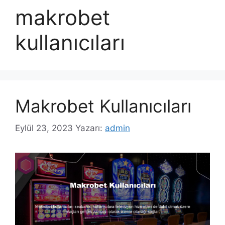
makrobet
kullanıcıları
Makrobet Kullanıcıları
Eylül 23, 2023
Yazarı:
admin