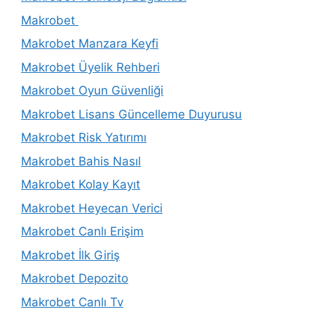
Makrobet
Makrobet Manzara Keyfi
Makrobet Üyelik Rehberi
Makrobet Oyun Güvenliği
Makrobet Lisans Güncelleme Duyurusu
Makrobet Risk Yatırımı
Makrobet Bahis Nasıl
Makrobet Kolay Kayıt
Makrobet Heyecan Verici
Makrobet Canlı Erişim
Makrobet İlk Giriş
Makrobet Depozito
Makrobet Canlı Tv