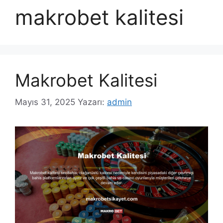
makrobet kalitesi
Makrobet Kalitesi
Mayıs 31, 2025
Yazarı:
admin