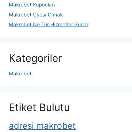
Makrobet Kuponları
Makrobet Üyesi Olmak
Makrobet Ne Tür Hizmetler Sunar
Kategoriler
Makrobet
Etiket Bulutu
adresi makrobet