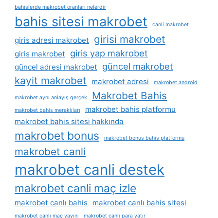
bahislerde makrobet oranları nelerdir
bahis sitesi makrobet
canli makrobet
girisi makrobet
giris adresi makrobet
giris yap makrobet
giris makrobet
güncel makrobet
güncel adresi makrobet
kayit makrobet
makrobet adresi
makrobet android
Makrobet Bahis
makrobet aynı anlayış gerçek
makrobet bahis platformu
makrobet bahis meraklıları
makrobet bahis sitesi hakkında
makrobet bonus
makrobet bonus bahis platformu
makrobet canli
makrobet canli destek
makrobet canli maç izle
makrobet canlı bahis
makrobet canlı bahis sitesi
makrobet canlı maç yayını
makrobet canlı para yatır