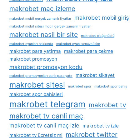
makrobet maç izleme
makrobet mobil giriş
makrobet mobil gerçek zamanlı fiyatlar
makrobet mobil sitesi mobil gerçek zamanlı fiyatlar
makrobet nasil bir site
makrobet olağanüstü
makrobet oyunları hakkında
makrobet oyun turnuva i̇sim
makrobet para yatirma
makrobet para çekme
makrobet promosyon
makrobet promosyon kodu
makrobet sikayet
makrobet promosyonları canlı para yatır
makrobet sitesi
makrobet spor
makrobet spor bahis
makrobet spor bahisleri
makrobet telegram
makrobet tv
makrobet tv canli maç
makrobet tv canli maç izle
makrobet tv izle
makrobet twitter
makrobet tv ücretsiz mi