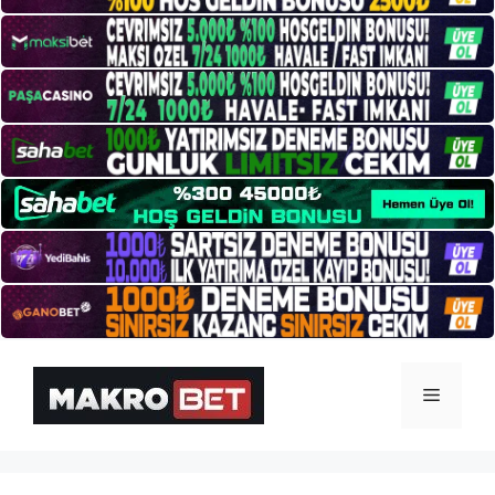
İçeriğe
atla
Menü