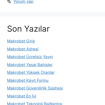
Yorum yap
Son Yazılar
Makrobet Giriş
Makrobet Adresi
Makrobet Ücretsiz Yayın
Makrobet Yasal Bahisler
Makrobet Yüksek Oranlar
Makrobet Kayıt Formu
Makrobet Güvenilirlik Şüphesi
Makrobet En İyi
Makrobet Teknoloji Bağlantısı