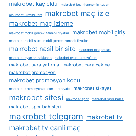
makrobet kaç oldu
makrobet kesinleşmemiş kupon
makrobet maç izle
makrobet kırmızı kart
makrobet maç izleme
makrobet mobil giriş
makrobet mobil gerçek zamanlı fiyatlar
makrobet mobil sitesi mobil gerçek zamanlı fiyatlar
makrobet nasil bir site
makrobet olağanüstü
makrobet oyunları hakkında
makrobet oyun turnuva i̇sim
makrobet para yatirma
makrobet para çekme
makrobet promosyon
makrobet promosyon kodu
makrobet sikayet
makrobet promosyonları canlı para yatır
makrobet sitesi
makrobet spor
makrobet spor bahis
makrobet spor bahisleri
makrobet telegram
makrobet tv
makrobet tv canli maç