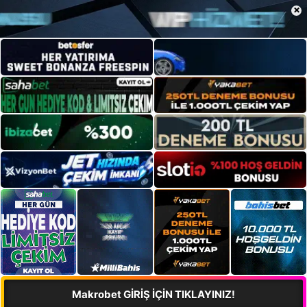
×
Makrobet GİRİŞ İÇİN TIKLAYINIZ!