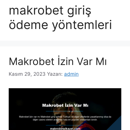
makrobet giriş
ödeme yöntemleri
Makrobet İzin Var Mı
Kasım 29, 2023
Yazarı:
admin