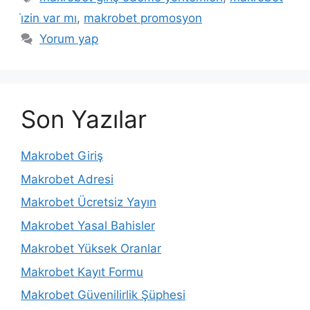
i̇zin var mı
,
makrobet promosyon
Yorum yap
Son Yazılar
Makrobet Giriş
Makrobet Adresi
Makrobet Ücretsiz Yayın
Makrobet Yasal Bahisler
Makrobet Yüksek Oranlar
Makrobet Kayıt Formu
Makrobet Güvenilirlik Şüphesi