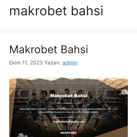
makrobet bahsi
Makrobet Bahsi
Ekim 11, 2023
Yazarı:
admin