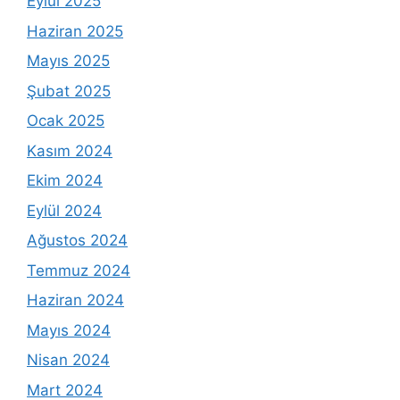
Eylül 2025
Haziran 2025
Mayıs 2025
Şubat 2025
Ocak 2025
Kasım 2024
Ekim 2024
Eylül 2024
Ağustos 2024
Temmuz 2024
Haziran 2024
Mayıs 2024
Nisan 2024
Mart 2024