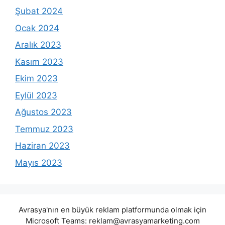
Şubat 2024
Ocak 2024
Aralık 2023
Kasım 2023
Ekim 2023
Eylül 2023
Ağustos 2023
Temmuz 2023
Haziran 2023
Mayıs 2023
Avrasya'nın en büyük reklam platformunda olmak için
Microsoft Teams:
reklam@avrasyamarketing.com