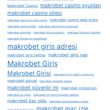
makrobet casino oyunları
Makrobet Casino
makrobet casino sitesi
makrobet casino web sitesi
makrobet casino ve canlı casino
makrobet casino üyelik
makrobet deneyimsiz oyuncular
makrobet doğruluk
makrobet dünya kullanıcı
makrobet finansal i̇şlemleri
makrobet formasyon hedefleme
makrobet giris adresi
makrobet giris yap
makrobet giris twitter
Makrobet Giriş
Makrobet Girişi
makrobet girişi mobil uyumlu mu
makrobet güncel
makrobet güvenilir casino
makrobet güvenlir mi
makrobet instagram
makrobet i̇os üyesi
makrobet i̇çin kayıt koşulları nelerdir
makrobet kaç oldu
makrobet kesinleşmemiş kupon
makrobet maç izle
makrobet kırmızı kart