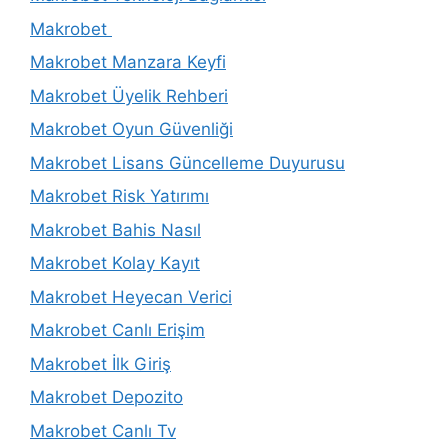
Makrobet
Makrobet Manzara Keyfi
Makrobet Üyelik Rehberi
Makrobet Oyun Güvenliği
Makrobet Lisans Güncelleme Duyurusu
Makrobet Risk Yatırımı
Makrobet Bahis Nasıl
Makrobet Kolay Kayıt
Makrobet Heyecan Verici
Makrobet Canlı Erişim
Makrobet İlk Giriş
Makrobet Depozito
Makrobet Canlı Tv