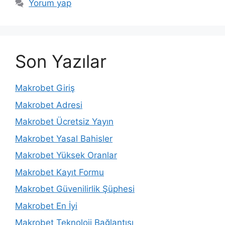
Yorum yap
Son Yazılar
Makrobet Giriş
Makrobet Adresi
Makrobet Ücretsiz Yayın
Makrobet Yasal Bahisler
Makrobet Yüksek Oranlar
Makrobet Kayıt Formu
Makrobet Güvenilirlik Şüphesi
Makrobet En İyi
Makrobet Teknoloji Bağlantısı