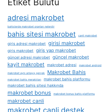
Etiket Bulutu
adresi makrobet
bahislerde makrobet oranları nelerdir
bahis sitesi makrobet
canli makrobet
girisi makrobet
giris adresi makrobet
giris yap makrobet
giris makrobet
güncel makrobet
güncel adresi makrobet
kayit makrobet
makrobet adresi
makrobet android
Makrobet Bahis
makrobet aynı anlayış gerçek
makrobet bahis platformu
makrobet bahis meraklıları
makrobet bahis sitesi hakkında
makrobet bonus
makrobet bonus bahis platformu
makrobet canli
makrobet canli destek