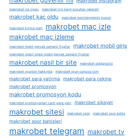
makrobet güvenlir mi
makrobet instagram
makrobet i̇os üyesi
makrobet i̇çin kayıt koşulları nelerdir
makrobet kaç oldu
makrobet kesinleşmemiş kupon
makrobet maç izle
makrobet kırmızı kart
makrobet maç izleme
makrobet mobil giriş
makrobet mobil gerçek zamanlı fiyatlar
makrobet mobil sitesi mobil gerçek zamanlı fiyatlar
makrobet nasil bir site
makrobet olağanüstü
makrobet oyunları hakkında
makrobet oyun turnuva i̇sim
makrobet para yatirma
makrobet para çekme
makrobet promosyon
makrobet promosyon kodu
makrobet sikayet
makrobet promosyonları canlı para yatır
makrobet sitesi
makrobet spor
makrobet spor bahis
makrobet spor bahisleri
makrobet telegram
makrobet tv