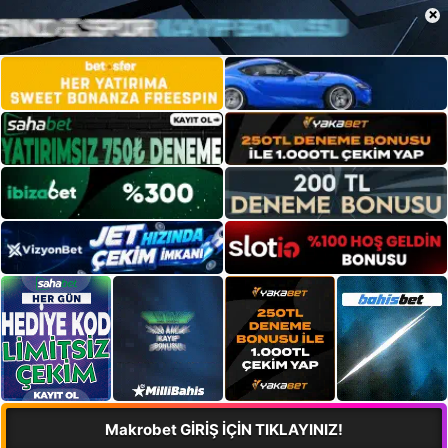
×
Makrobet GİRİŞ İÇİN TIKLAYINIZ!