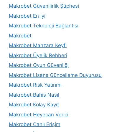
Makrobet Güvenilirlik Şüphesi
Makrobet En İyi
Makrobet Teknoloji Bağlantısı
Makrobet
Makrobet Manzara Keyfi
Makrobet Üyelik Rehberi
Makrobet Oyun Güvenliği
Makrobet Lisans Güncelleme Duyurusu
Makrobet Risk Yatırımı
Makrobet Bahis Nasıl
Makrobet Kolay Kayıt
Makrobet Heyecan Verici
Makrobet Canlı Erişim