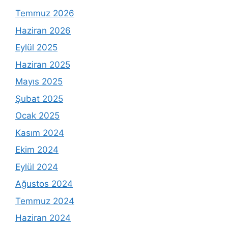
Temmuz 2026
Haziran 2026
Eylül 2025
Haziran 2025
Mayıs 2025
Şubat 2025
Ocak 2025
Kasım 2024
Ekim 2024
Eylül 2024
Ağustos 2024
Temmuz 2024
Haziran 2024