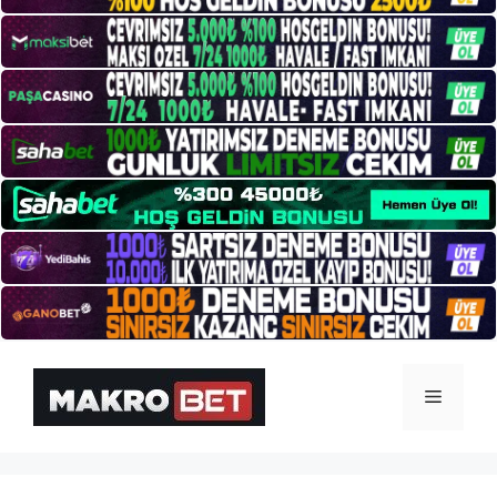
İçeriğe
atla
Menü