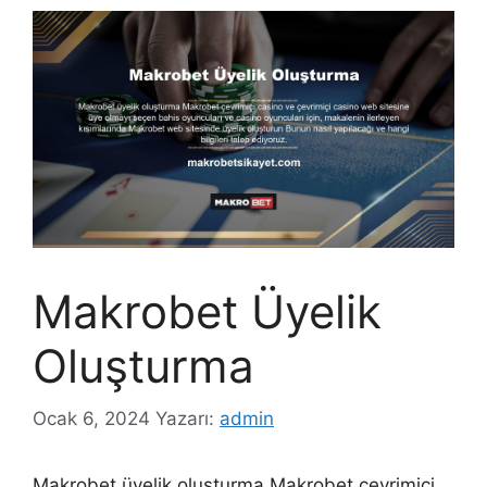
Makrobet Üyelik
Oluşturma
Ocak 6, 2024
Yazarı:
admin
Makrobet üyelik oluşturma Makrobet çevrimiçi