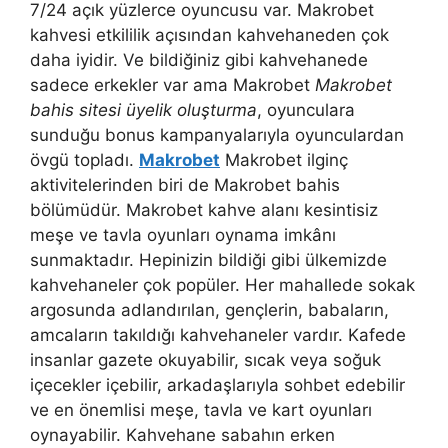
7/24 açık yüzlerce oyuncusu var. Makrobet
kahvesi etkililik açısından kahvehaneden çok
daha iyidir. Ve bildiğiniz gibi kahvehanede
sadece erkekler var ama Makrobet
Makrobet
bahis sitesi üyelik oluşturma
, oyunculara
sunduğu bonus kampanyalarıyla oyunculardan
övgü topladı.
Makrobet
Makrobet ilginç
aktivitelerinden biri de Makrobet bahis
bölümüdür. Makrobet kahve alanı kesintisiz
meşe ve tavla oyunları oynama imkânı
sunmaktadır. Hepinizin bildiği gibi ülkemizde
kahvehaneler çok popüler. Her mahallede sokak
argosunda adlandırılan, gençlerin, babaların,
amcaların takıldığı kahvehaneler vardır. Kafede
insanlar gazete okuyabilir, sıcak veya soğuk
içecekler içebilir, arkadaşlarıyla sohbet edebilir
ve en önemlisi meşe, tavla ve kart oyunları
oynayabilir. Kahvehane sabahın erken