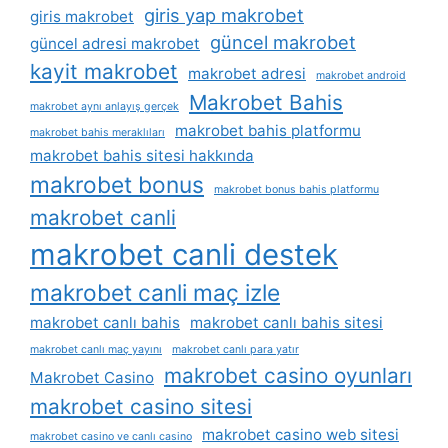
giris yap makrobet
giris makrobet
güncel makrobet
güncel adresi makrobet
kayit makrobet
makrobet adresi
makrobet android
Makrobet Bahis
makrobet aynı anlayış gerçek
makrobet bahis platformu
makrobet bahis meraklıları
makrobet bahis sitesi hakkında
makrobet bonus
makrobet bonus bahis platformu
makrobet canli
makrobet canli destek
makrobet canli maç izle
makrobet canlı bahis
makrobet canlı bahis sitesi
makrobet canlı maç yayını
makrobet canlı para yatır
makrobet casino oyunları
Makrobet Casino
makrobet casino sitesi
makrobet casino web sitesi
makrobet casino ve canlı casino