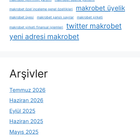
makrobet üyelik
makrobet özel i̇nceleme genel özellikleri
makrobet üyesi
makrobet şanslı sayılar
makrobet şirketi
twitter makrobet
makrobet şirketi finansal işlemleri
yeni adresi makrobet
Arşivler
Temmuz 2026
Haziran 2026
Eylül 2025
Haziran 2025
Mayıs 2025