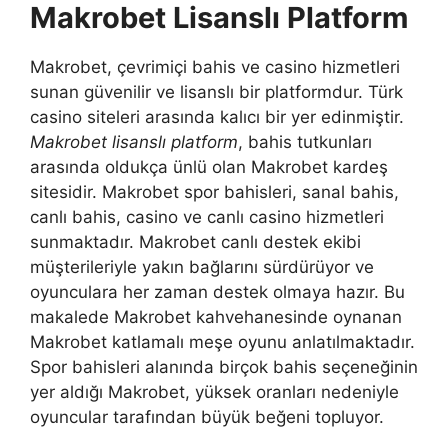
Makrobet Lisanslı Platform
Makrobet, çevrimiçi bahis ve casino hizmetleri
sunan güvenilir ve lisanslı bir platformdur. Türk
casino siteleri arasında kalıcı bir yer edinmiştir.
Makrobet lisanslı platform
, bahis tutkunları
arasında oldukça ünlü olan Makrobet kardeş
sitesidir. Makrobet spor bahisleri, sanal bahis,
canlı bahis, casino ve canlı casino hizmetleri
sunmaktadır. Makrobet canlı destek ekibi
müşterileriyle yakın bağlarını sürdürüyor ve
oyunculara her zaman destek olmaya hazır. Bu
makalede Makrobet kahvehanesinde oynanan
Makrobet katlamalı meşe oyunu anlatılmaktadır.
Spor bahisleri alanında birçok bahis seçeneğinin
yer aldığı Makrobet, yüksek oranları nedeniyle
oyuncular tarafından büyük beğeni topluyor.