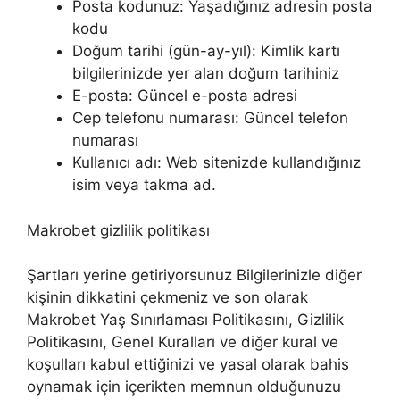
Posta kodunuz: Yaşadığınız adresin posta
kodu
Doğum tarihi (gün-ay-yıl): Kimlik kartı
bilgilerinizde yer alan doğum tarihiniz
E-posta: Güncel e-posta adresi
Cep telefonu numarası: Güncel telefon
numarası
Kullanıcı adı: Web sitenizde kullandığınız
isim veya takma ad.
Makrobet gizlilik politikası
Şartları yerine getiriyorsunuz Bilgilerinizle diğer
kişinin dikkatini çekmeniz ve son olarak
Makrobet Yaş Sınırlaması Politikasını, Gizlilik
Politikasını, Genel Kuralları ve diğer kural ve
koşulları kabul ettiğinizi ve yasal olarak bahis
oynamak için içerikten memnun olduğunuzu