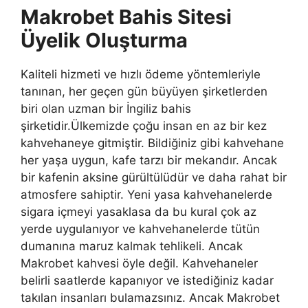
Makrobet Bahis Sitesi
Üyelik Oluşturma
Kaliteli hizmeti ve hızlı ödeme yöntemleriyle
tanınan, her geçen gün büyüyen şirketlerden
biri olan uzman bir İngiliz bahis
şirketidir.Ülkemizde çoğu insan en az bir kez
kahvehaneye gitmiştir. Bildiğiniz gibi kahvehane
her yaşa uygun, kafe tarzı bir mekandır. Ancak
bir kafenin aksine gürültülüdür ve daha rahat bir
atmosfere sahiptir. Yeni yasa kahvehanelerde
sigara içmeyi yasaklasa da bu kural çok az
yerde uygulanıyor ve kahvehanelerde tütün
dumanına maruz kalmak tehlikeli. Ancak
Makrobet kahvesi öyle değil. Kahvehaneler
belirli saatlerde kapanıyor ve istediğiniz kadar
takılan insanları bulamazsınız. Ancak Makrobet