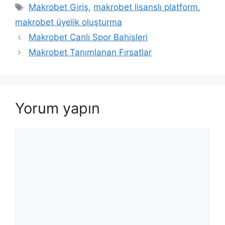
Etiketler
Makrobet Giriş
,
makrobet lisanslı platform
,
makrobet üyelik oluşturma
Makrobet Canlı Spor Bahisleri
Makrobet Tanımlanan Fırsatlar
Yorum yapın
Yorum