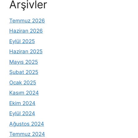
Arşivler
Temmuz 2026
Haziran 2026
Eylül 2025
Haziran 2025
Mayıs 2025
Şubat 2025
Ocak 2025
Kasım 2024
Ekim 2024
Eylül 2024
Ağustos 2024
Temmuz 2024