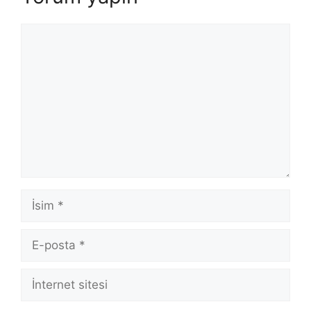
Yorum
İsim
E-
posta
İnternet
sitesi