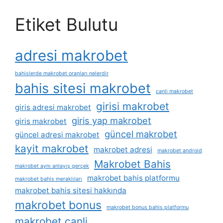
Etiket Bulutu
adresi makrobet
bahislerde makrobet oranları nelerdir
bahis sitesi makrobet
canli makrobet
girisi makrobet
giris adresi makrobet
giris yap makrobet
giris makrobet
güncel makrobet
güncel adresi makrobet
kayit makrobet
makrobet adresi
makrobet android
Makrobet Bahis
makrobet aynı anlayış gerçek
makrobet bahis platformu
makrobet bahis meraklıları
makrobet bahis sitesi hakkında
makrobet bonus
makrobet bonus bahis platformu
makrobet canli