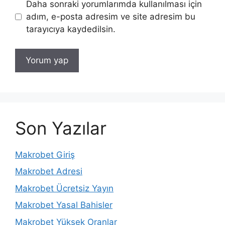
Daha sonraki yorumlarımda kullanılması için
adım, e-posta adresim ve site adresim bu
tarayıcıya kaydedilsin.
Son Yazılar
Makrobet Giriş
Makrobet Adresi
Makrobet Ücretsiz Yayın
Makrobet Yasal Bahisler
Makrobet Yüksek Oranlar