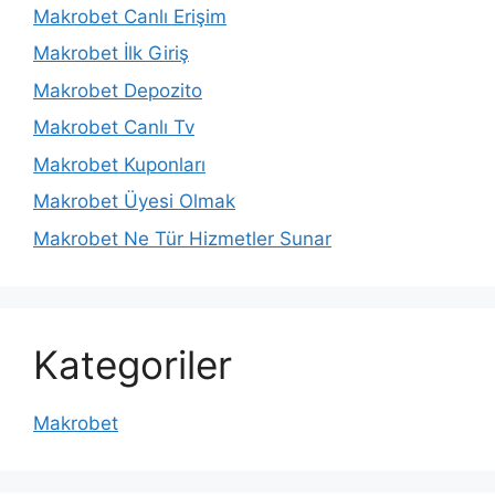
Makrobet Canlı Erişim
Makrobet İlk Giriş
Makrobet Depozito
Makrobet Canlı Tv
Makrobet Kuponları
Makrobet Üyesi Olmak
Makrobet Ne Tür Hizmetler Sunar
Kategoriler
Makrobet