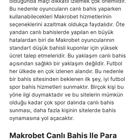
olduğunda maçı dikkatli izlemek çok önemlidir.
Bu nedenle oyuncuların canlı bahis yaparken
kullanabilecekleri Makrobet hizmetlerinin
seçeneklerini azaltmak oldukça faydalıdır. Öte
yandan canlı bahislerde yapılan en büyük
hatalardan biri de Makrobet oyuncularının
standart düşük bahisli kuponlar için yüksek
ücret talep etmeleridir. Bu yaklaşım canlı bahis
açısından sağlıklı bir yaklaşım değildir. Futbol
her ülkede en çok izlenen alandır. Bu nedenle
bir bahis sitesinden beklenen ilk şey, iyi futbol
spor bahis hizmetleri sunmaktır. Birçok kişi bu
yöne ilgi duymaktadır ve bu sitelerin mümkün
olduğu kadar çok spor dalında canlı bahis
sunması, daha fazla kişinin sitelerde bahis
oynamasına yol açacaktır.
Makrobet Canlı Bahis Ile Para