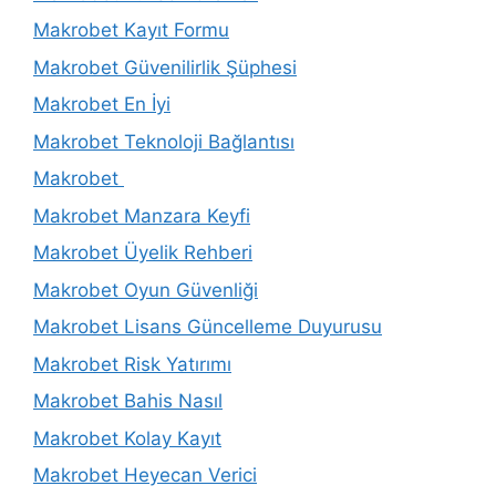
Makrobet Kayıt Formu
Makrobet Güvenilirlik Şüphesi
Makrobet En İyi
Makrobet Teknoloji Bağlantısı
Makrobet
Makrobet Manzara Keyfi
Makrobet Üyelik Rehberi
Makrobet Oyun Güvenliği
Makrobet Lisans Güncelleme Duyurusu
Makrobet Risk Yatırımı
Makrobet Bahis Nasıl
Makrobet Kolay Kayıt
Makrobet Heyecan Verici