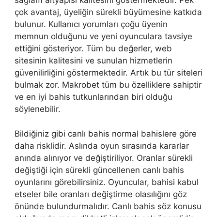
sağlam altyapısı kalitesini göstermektedir. Pek
çok avantaj, üyeliğin sürekli büyümesine katkıda
bulunur. Kullanıcı yorumları çoğu üyenin
memnun olduğunu ve yeni oyunculara tavsiye
ettiğini gösteriyor. Tüm bu değerler, web
sitesinin kalitesini ve sunulan hizmetlerin
güvenilirliğini göstermektedir. Artık bu tür siteleri
bulmak zor. Makrobet tüm bu özelliklere sahiptir
ve en iyi bahis tutkunlarından biri olduğu
söylenebilir.
Bildiğiniz gibi canlı bahis normal bahislere göre
daha risklidir. Aslında oyun sırasında kararlar
anında alınıyor ve değiştiriliyor. Oranlar sürekli
değiştiği için sürekli güncellenen canlı bahis
oyunlarını görebilirsiniz. Oyuncular, bahisi kabul
etseler bile oranları değiştirme olasılığını göz
önünde bulundurmalıdır. Canlı bahis söz konusu