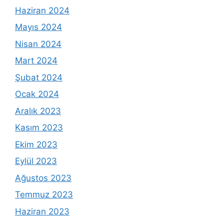
Haziran 2024
Mayıs 2024
Nisan 2024
Mart 2024
Şubat 2024
Ocak 2024
Aralık 2023
Kasım 2023
Ekim 2023
Eylül 2023
Ağustos 2023
Temmuz 2023
Haziran 2023