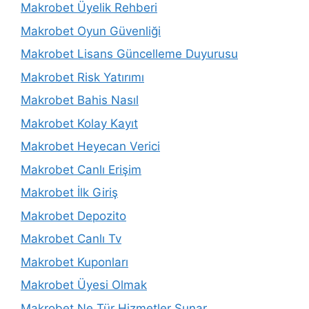
Makrobet Üyelik Rehberi
Makrobet Oyun Güvenliği
Makrobet Lisans Güncelleme Duyurusu
Makrobet Risk Yatırımı
Makrobet Bahis Nasıl
Makrobet Kolay Kayıt
Makrobet Heyecan Verici
Makrobet Canlı Erişim
Makrobet İlk Giriş
Makrobet Depozito
Makrobet Canlı Tv
Makrobet Kuponları
Makrobet Üyesi Olmak
Makrobet Ne Tür Hizmetler Sunar