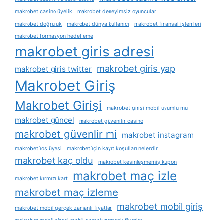
makrobet casino üyelik
makrobet deneyimsiz oyuncular
makrobet doğruluk
makrobet dünya kullanıcı
makrobet finansal i̇şlemleri
makrobet formasyon hedefleme
makrobet giris adresi
makrobet giris yap
makrobet giris twitter
Makrobet Giriş
Makrobet Girişi
makrobet girişi mobil uyumlu mu
makrobet güncel
makrobet güvenilir casino
makrobet güvenlir mi
makrobet instagram
makrobet i̇os üyesi
makrobet i̇çin kayıt koşulları nelerdir
makrobet kaç oldu
makrobet kesinleşmemiş kupon
makrobet maç izle
makrobet kırmızı kart
makrobet maç izleme
makrobet mobil giriş
makrobet mobil gerçek zamanlı fiyatlar