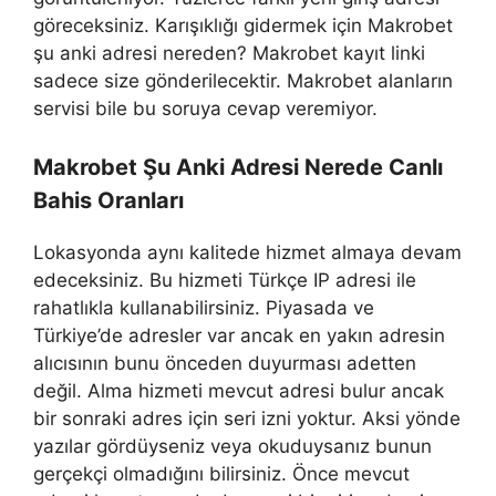
göreceksiniz. Karışıklığı gidermek için Makrobet
şu anki adresi nereden? Makrobet kayıt linki
sadece size gönderilecektir. Makrobet alanların
servisi bile bu soruya cevap veremiyor.
Makrobet Şu Anki Adresi Nerede Canlı
Bahis Oranları
Lokasyonda aynı kalitede hizmet almaya devam
edeceksiniz. Bu hizmeti Türkçe IP adresi ile
rahatlıkla kullanabilirsiniz. Piyasada ve
Türkiye’de adresler var ancak en yakın adresin
alıcısının bunu önceden duyurması adetten
değil. Alma hizmeti mevcut adresi bulur ancak
bir sonraki adres için seri izni yoktur. Aksi yönde
yazılar gördüyseniz veya okuduysanız bunun
gerçekçi olmadığını bilirsiniz. Önce mevcut