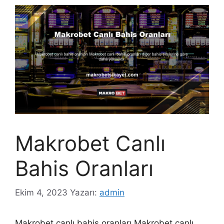
Makrobet Canlı
Bahis Oranları
Ekim 4, 2023
Yazarı:
admin
Makrobet canlı bahis oranları Makrobet canlı