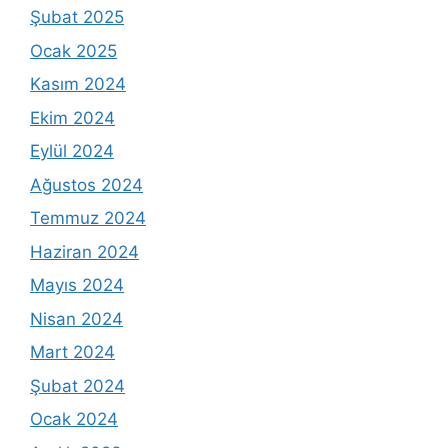
Şubat 2025
Ocak 2025
Kasım 2024
Ekim 2024
Eylül 2024
Ağustos 2024
Temmuz 2024
Haziran 2024
Mayıs 2024
Nisan 2024
Mart 2024
Şubat 2024
Ocak 2024