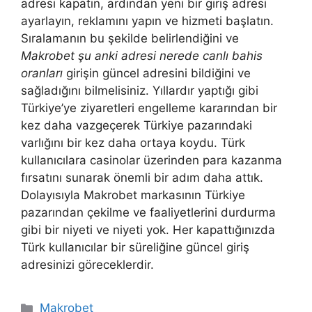
adresi kapatın, ardından yeni bir giriş adresi
ayarlayın, reklamını yapın ve hizmeti başlatın.
Sıralamanın bu şekilde belirlendiğini ve
Makrobet şu anki adresi nerede canlı bahis
oranları
girişin güncel adresini bildiğini ve
sağladığını bilmelisiniz. Yıllardır yaptığı gibi
Türkiye’ye ziyaretleri engelleme kararından bir
kez daha vazgeçerek Türkiye pazarındaki
varlığını bir kez daha ortaya koydu. Türk
kullanıcılara casinolar üzerinden para kazanma
fırsatını sunarak önemli bir adım daha attık.
Dolayısıyla Makrobet markasının Türkiye
pazarından çekilme ve faaliyetlerini durdurma
gibi bir niyeti ve niyeti yok. Her kapattığınızda
Türk kullanıcılar bir süreliğine güncel giriş
adresinizi göreceklerdir.
Kategoriler
Makrobet