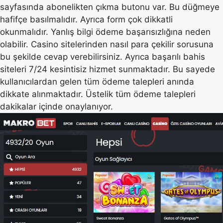
sayfasında abonelikten çıkma butonu var. Bu düğmeye
hafifçe basılmalıdır. Ayrıca form çok dikkatli
okunmalıdır. Yanlış bilgi ödeme başarısızlığına neden
olabilir. Casino sitelerinden nasıl para çekilir sorusuna
bu şekilde cevap verebilirsiniz. Ayrıca başarılı bahis
siteleri 7/24 kesintisiz hizmet sunmaktadır. Bu sayede
kullanıcılardan gelen tüm ödeme talepleri anında
dikkate alınmaktadır. Üstelik tüm ödeme talepleri
dakikalar içinde onaylanıyor.