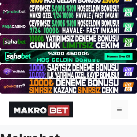
İçeriğe
atla
Menü