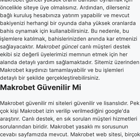
öncelikle siteye üye olmalısınız. Ardından, dilerseniz
bağlı kuruluş hesabınıza yatırım yapabilir ve mevcut
bakiyenizi herhangi bir oyunda daha yüksek oranlarda
bahis oynamak için kullanabilirsiniz. Bu nedenle, bu
işlemlere katılmak, bahislerinizden anında kar etmenizi
sağlayacaktır.
Makrobet güncel
canlı müşteri destek
ekibi siz değerli üyelerimizi memnun etmek için her
alanda detaylı yardım sağlamaktadır. Sitemiz üzerinden
Makrobet kaydınızı tamamlayabilir ve bu işlemleri
detaylı bir şekilde gerçekleştirebilirsiniz.
Makrobet Güvenilir Mi
Makrobet güvenilir mi siteleri güvenilir ve lisanslıdır. Pek
çok kişi Makrobet izin verilip verilmediğini google'da
araştırır. Canlı destek, en sık sorulan müşteri hizmetleri
sorularından biridir. Makrobet yasaklı mı sorusunun
cevabı sayfamızda mevcut. Makrobet web sitesi, birçok