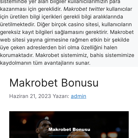
sisteminde yer alan bilgiler kullanıcılarımızın para
kazanması için gereklidir.
Makrobet twitter
kullanıcılar
için üretilen bilgi içerikleri gerekli bilgi aralıklarında
üretilmektedir. Diğer birçok casino sitesi, kullanıcıların
gereksiz kayıt bilgileri sağlamasını gerektirir. Makrobet
web sitesi yayına girmesine rağmen etkin bir şekilde
üye çeken adreslerden biri olma özelliğini halen
korumaktadır. Makrobet sistemimiz, bahis sistemimize
kaydolmanın tüm avantajlarını sunar.
Makrobet Bonusu
Haziran 21, 2023
Yazarı:
admin