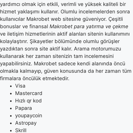
yardımcı olmak için etkili, verimli ve yüksek kaliteli bir
hizmet yaklaşımı kullanır. Olumlu incelemelerden sonra
kullanıcılar Makrobet web sitesine güveniyor. Çeşitli
bonuslar ve finansal
Makrobet para yatırma ve çekme
ve iletişim hizmetlerinin aktif alanları sitenin kullanımını
kolaylaştırır. Şikayetler bölümünde olumlu görüşler
yazdıktan sonra site aktif kalır. Arama motorumuzu
kullanarak her zaman sitenizin tam incelemesini
yapabilirsiniz. Makrobet sadece kendi alanında öncü
olmakla kalmayıp, güven konusunda da her zaman tüm
firmalara öncülük etmektedir.
Visa
Mastercard
Hızlı qr kod
Papara
youpaycoin
Astropay
Skrill