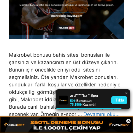
Makrobet bonusu bahis sitesi bonusları ile
şansınızı ve kazancınızı en üst düzeye çıkarın.
Bunun için öncelikle en iyi ödül sitesini
seçmelisiniz. Öte yandan Makrobet bonusları,
sundukları farklı koşullar ve özellikler nedeniyle
oldukça ilgi görmüştür. Adından da anlaşılacağı
gibi, Makrobet iddialı bir spor bahis sitesidir.
Burada canlı bahislerden e-spor kadar pek çok
seçenek var. Örneğin e-spor …
Devamını oku…
×
Kategoriler
Makrobet