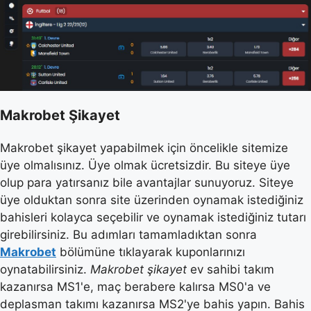
Makrobet Şikayet
Makrobet şikayet yapabilmek için öncelikle sitemize
üye olmalısınız. Üye olmak ücretsizdir. Bu siteye üye
olup para yatırsanız bile avantajlar sunuyoruz. Siteye
üye olduktan sonra site üzerinden oynamak istediğiniz
bahisleri kolayca seçebilir ve oynamak istediğiniz tutarı
girebilirsiniz. Bu adımları tamamladıktan sonra
Makrobet
bölümüne tıklayarak kuponlarınızı
oynatabilirsiniz.
Makrobet şikayet
ev sahibi takım
kazanırsa MS1'e, maç berabere kalırsa MS0'a ve
deplasman takımı kazanırsa MS2'ye bahis yapın. Bahis