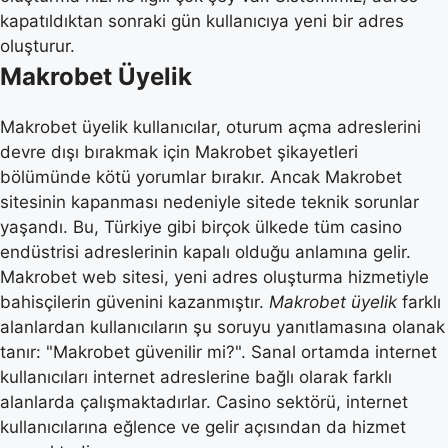
kapatıldıktan sonraki gün kullanıcıya yeni bir adres
oluşturur.
Makrobet Üyelik
Makrobet üyelik kullanıcılar, oturum açma adreslerini
devre dışı bırakmak için Makrobet şikayetleri
bölümünde kötü yorumlar bırakır. Ancak Makrobet
sitesinin kapanması nedeniyle sitede teknik sorunlar
yaşandı. Bu, Türkiye gibi birçok ülkede tüm casino
endüstrisi adreslerinin kapalı olduğu anlamına gelir.
Makrobet web sitesi, yeni adres oluşturma hizmetiyle
bahisçilerin güvenini kazanmıştır.
Makrobet üyelik
farklı
alanlardan kullanıcıların şu soruyu yanıtlamasına olanak
tanır: "Makrobet güvenilir mi?". Sanal ortamda internet
kullanıcıları internet adreslerine bağlı olarak farklı
alanlarda çalışmaktadırlar. Casino sektörü, internet
kullanıcılarına eğlence ve gelir açısından da hizmet